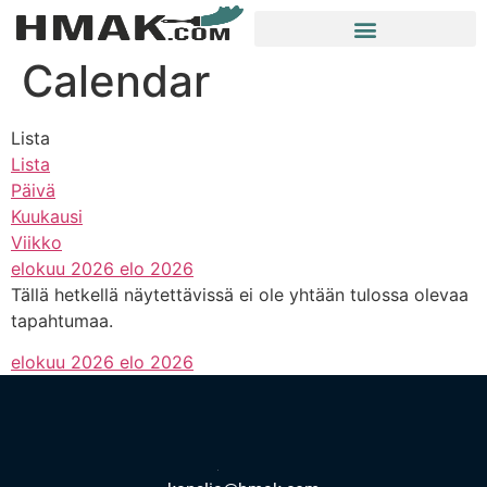
Calendar
Lista
Lista
Päivä
Kuukausi
Viikko
elokuu 2026
elo 2026
Tällä hetkellä näytettävissä ei ole yhtään tulossa olevaa
tapahtumaa.
elokuu 2026
elo 2026