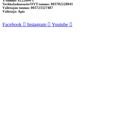
Y-tunnus: 0222804-1
Verkkolaskuosoite/OVT-tunnus: 003702228041
Välittäjän tunnus: 003723327487
Välittäjä: Apix
Facebook
Instagram
Youtube