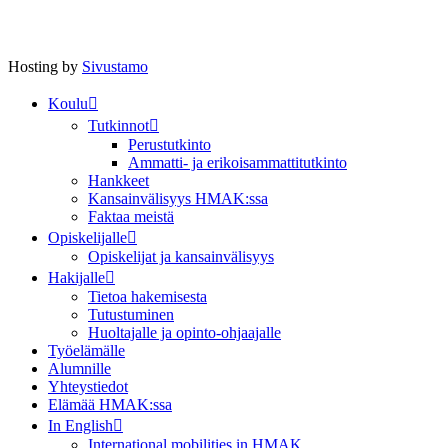
Hosting by
Sivustamo
Koulu
Tutkinnot
Perustutkinto
Ammatti- ja erikoisammattitutkinto
Hankkeet
Kansainvälisyys HMAK:ssa
Faktaa meistä
Opiskelijalle
Opiskelijat ja kansainvälisyys
Hakijalle
Tietoa hakemisesta
Tutustuminen
Huoltajalle ja opinto-ohjaajalle
Työelämälle
Alumnille
Yhteystiedot
Elämää HMAK:ssa
In English
International mobilities in HMAK