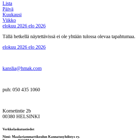
Lista
Päivä
Kuukausi
Viikko
elokuu 2026
elo 2026
Tällä hetkellä näytettävissä ei ole yhtään tulossa olevaa tapahtumaa.
elokuu 2026
elo 2026
kanslia@hmak.com
puh: 050 435 1060
Kornetintie 2b
00380 HELSINKI
Verkkolaskutustiedot
Nimi: Maalariammattikoulun Kannatusyhdistys ry.