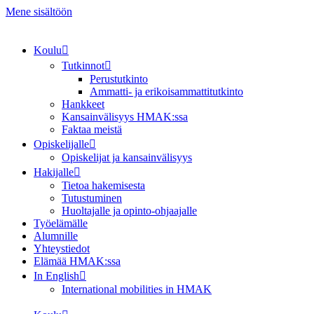
Mene sisältöön
Koulu
Tutkinnot
Perustutkinto
Ammatti- ja erikoisammattitutkinto
Hankkeet
Kansainvälisyys HMAK:ssa
Faktaa meistä
Opiskelijalle
Opiskelijat ja kansainvälisyys
Hakijalle
Tietoa hakemisesta
Tutustuminen
Huoltajalle ja opinto-ohjaajalle
Työelämälle
Alumnille
Yhteystiedot
Elämää HMAK:ssa
In English
International mobilities in HMAK