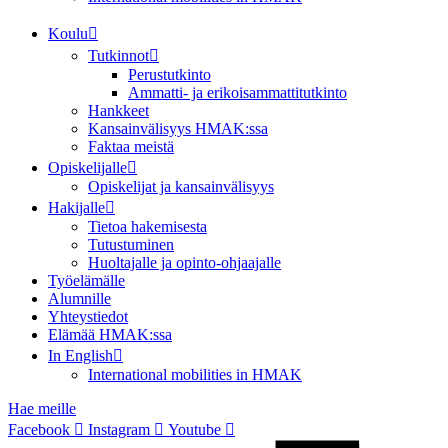
Koulu
Tutkinnot
Perustutkinto
Ammatti- ja erikoisammattitutkinto
Hankkeet
Kansainvälisyys HMAK:ssa
Faktaa meistä
Opiskelijalle
Opiskelijat ja kansainvälisyys
Hakijalle
Tietoa hakemisesta
Tutustuminen
Huoltajalle ja opinto-ohjaajalle
Työelämälle
Alumnille
Yhteystiedot
Elämää HMAK:ssa
In English
International mobilities in HMAK
Hae meille
Facebook
Instagram
Youtube