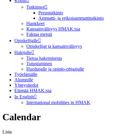
Koulu
Tutkinnot
Perustutkinto
Ammatti- ja erikoisammattitutkinto
Hankkeet
Kansainvälisyys HMAK:ssa
Faktaa meistä
Opiskelijalle
Opiskelijat ja kansainvälisyys
Hakijalle
Tietoa hakemisesta
Tutustuminen
Huoltajalle ja opinto-ohjaajalle
Työelämälle
Alumnille
Yhteystiedot
Elämää HMAK:ssa
In English
International mobilities in HMAK
Calendar
Lista