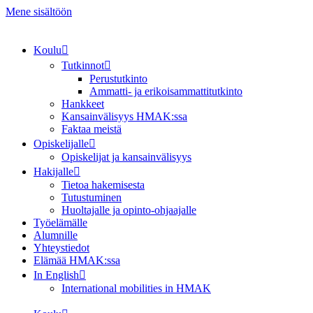
Mene sisältöön
Koulu
Tutkinnot
Perustutkinto
Ammatti- ja erikoisammattitutkinto
Hankkeet
Kansainvälisyys HMAK:ssa
Faktaa meistä
Opiskelijalle
Opiskelijat ja kansainvälisyys
Hakijalle
Tietoa hakemisesta
Tutustuminen
Huoltajalle ja opinto-ohjaajalle
Työelämälle
Alumnille
Yhteystiedot
Elämää HMAK:ssa
In English
International mobilities in HMAK