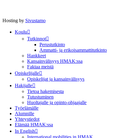
Hosting by
Sivustamo
Koulu
Tutkinnot
Perustutkinto
Ammatti- ja erikoisammattitutkinto
Hankkeet
Kansainvälisyys HMAK:ssa
Faktaa meistä
Opiskelijalle
Opiskelijat ja kansainvälisyys
Hakijalle
Tietoa hakemisesta
Tutustuminen
Huoltajalle ja opinto-ohjaajalle
Työelämälle
Alumnille
Yhteystiedot
Elämää HMAK:ssa
In English
International mobilities in HMAK