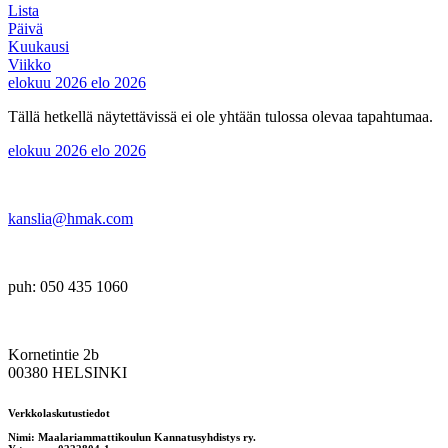
Lista
Päivä
Kuukausi
Viikko
elokuu 2026
elo 2026
Tällä hetkellä näytettävissä ei ole yhtään tulossa olevaa tapahtumaa.
elokuu 2026
elo 2026
kanslia@hmak.com
puh: 050 435 1060
Kornetintie 2b
00380 HELSINKI
Verkkolaskutustiedot
Nimi: Maalariammattikoulun Kannatusyhdistys ry.