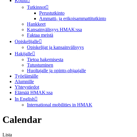
Koulu
Tutkinnot
Perustutkinto
Ammatti- ja erikoisammattitutkinto
Hankkeet
Kansainvälisyys HMAK:ssa
Faktaa meistä
Opiskelijalle
Opiskelijat ja kansainvälisyys
Hakijalle
Tietoa hakemisesta
Tutustuminen
Huoltajalle ja opinto-ohjaajalle
Työelämälle
Alumnille
Yhteystiedot
Elämää HMAK:ssa
In English
International mobilities in HMAK
Calendar
Lista