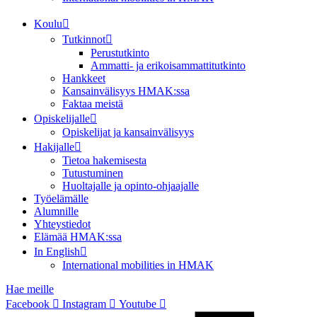
Koulu
Tutkinnot
Perustutkinto
Ammatti- ja erikoisammattitutkinto
Hankkeet
Kansainvälisyys HMAK:ssa
Faktaa meistä
Opiskelijalle
Opiskelijat ja kansainvälisyys
Hakijalle
Tietoa hakemisesta
Tutustuminen
Huoltajalle ja opinto-ohjaajalle
Työelämälle
Alumnille
Yhteystiedot
Elämää HMAK:ssa
In English
International mobilities in HMAK
Hae meille
Facebook
Instagram
Youtube