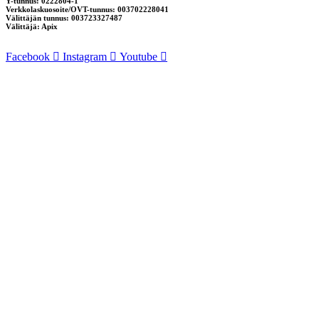
Y-tunnus: 0222804-1
Verkkolaskuosoite/OVT-tunnus: 003702228041
Välittäjän tunnus: 003723327487
Välittäjä: Apix
Facebook
Instagram
Youtube