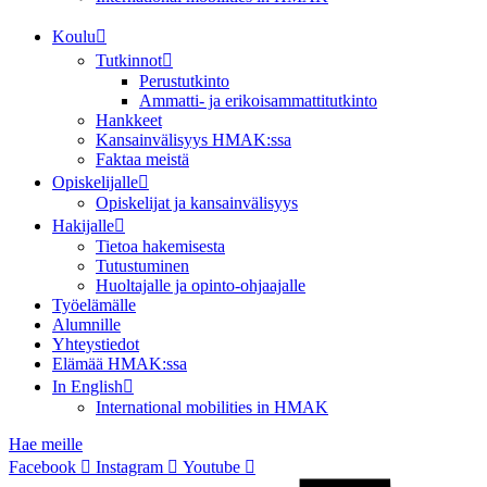
Koulu
Tutkinnot
Perustutkinto
Ammatti- ja erikoisammattitutkinto
Hankkeet
Kansainvälisyys HMAK:ssa
Faktaa meistä
Opiskelijalle
Opiskelijat ja kansainvälisyys
Hakijalle
Tietoa hakemisesta
Tutustuminen
Huoltajalle ja opinto-ohjaajalle
Työelämälle
Alumnille
Yhteystiedot
Elämää HMAK:ssa
In English
International mobilities in HMAK
Hae meille
Facebook
Instagram
Youtube