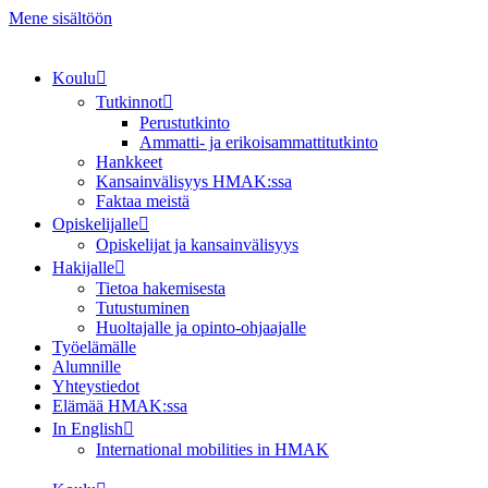
Mene sisältöön
Koulu
Tutkinnot
Perustutkinto
Ammatti- ja erikoisammattitutkinto
Hankkeet
Kansainvälisyys HMAK:ssa
Faktaa meistä
Opiskelijalle
Opiskelijat ja kansainvälisyys
Hakijalle
Tietoa hakemisesta
Tutustuminen
Huoltajalle ja opinto-ohjaajalle
Työelämälle
Alumnille
Yhteystiedot
Elämää HMAK:ssa
In English
International mobilities in HMAK