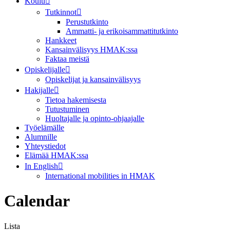
Koulu
Tutkinnot
Perustutkinto
Ammatti- ja erikoisammattitutkinto
Hankkeet
Kansainvälisyys HMAK:ssa
Faktaa meistä
Opiskelijalle
Opiskelijat ja kansainvälisyys
Hakijalle
Tietoa hakemisesta
Tutustuminen
Huoltajalle ja opinto-ohjaajalle
Työelämälle
Alumnille
Yhteystiedot
Elämää HMAK:ssa
In English
International mobilities in HMAK
Calendar
Lista