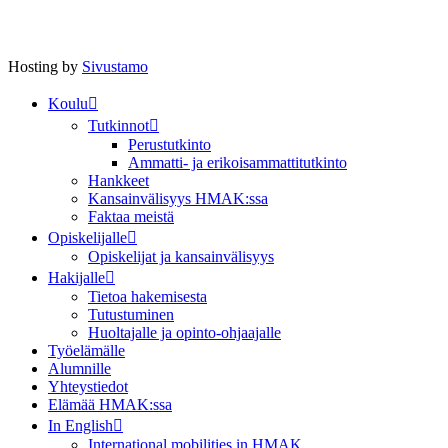
Hosting by
Sivustamo
Koulu
Tutkinnot
Perustutkinto
Ammatti- ja erikoisammattitutkinto
Hankkeet
Kansainvälisyys HMAK:ssa
Faktaa meistä
Opiskelijalle
Opiskelijat ja kansainvälisyys
Hakijalle
Tietoa hakemisesta
Tutustuminen
Huoltajalle ja opinto-ohjaajalle
Työelämälle
Alumnille
Yhteystiedot
Elämää HMAK:ssa
In English
International mobilities in HMAK