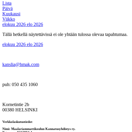
Lista
Päivä
Kuukausi
Viikko
elokuu 2026
elo 2026
Tällä hetkellä näytettävissä ei ole yhtään tulossa olevaa tapahtumaa.
elokuu 2026
elo 2026
kanslia@hmak.com
puh: 050 435 1060
Kornetintie 2b
00380 HELSINKI
Verkkolaskutustiedot
Nimi: Maalariammattikoulun Kannatusyhdistys ry.