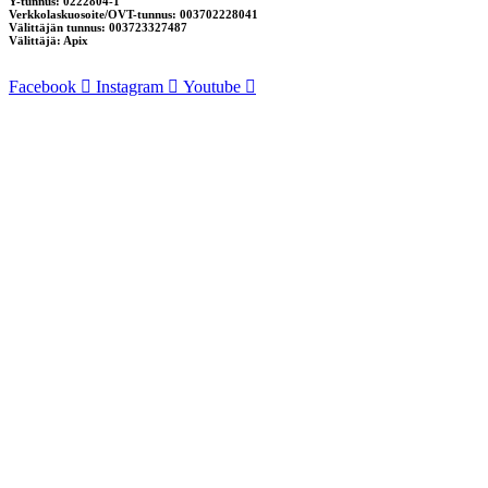
Y-tunnus: 0222804-1
Verkkolaskuosoite/OVT-tunnus: 003702228041
Välittäjän tunnus: 003723327487
Välittäjä: Apix
Facebook
Instagram
Youtube