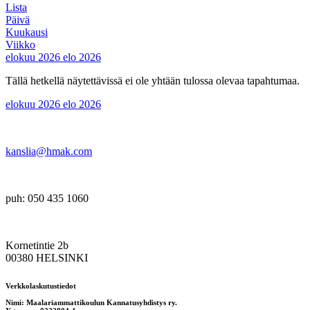
Lista
Päivä
Kuukausi
Viikko
elokuu 2026
elo 2026
Tällä hetkellä näytettävissä ei ole yhtään tulossa olevaa tapahtumaa.
elokuu 2026
elo 2026
kanslia@hmak.com
puh: 050 435 1060
Kornetintie 2b
00380 HELSINKI
Verkkolaskutustiedot
Nimi: Maalariammattikoulun Kannatusyhdistys ry.