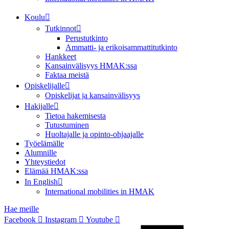
Koulu
Tutkinnot
Perustutkinto
Ammatti- ja erikoisammattitutkinto
Hankkeet
Kansainvälisyys HMAK:ssa
Faktaa meistä
Opiskelijalle
Opiskelijat ja kansainvälisyys
Hakijalle
Tietoa hakemisesta
Tutustuminen
Huoltajalle ja opinto-ohjaajalle
Työelämälle
Alumnille
Yhteystiedot
Elämää HMAK:ssa
In English
International mobilities in HMAK
Hae meille
Facebook
Instagram
Youtube