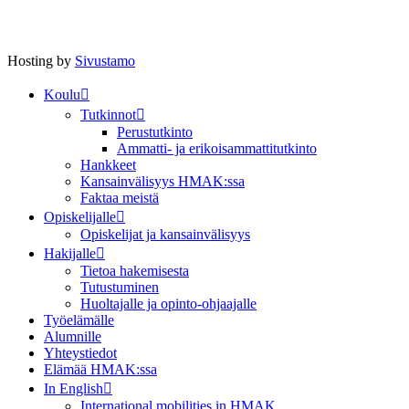
Hosting by
Sivustamo
Koulu
Tutkinnot
Perustutkinto
Ammatti- ja erikoisammattitutkinto
Hankkeet
Kansainvälisyys HMAK:ssa
Faktaa meistä
Opiskelijalle
Opiskelijat ja kansainvälisyys
Hakijalle
Tietoa hakemisesta
Tutustuminen
Huoltajalle ja opinto-ohjaajalle
Työelämälle
Alumnille
Yhteystiedot
Elämää HMAK:ssa
In English
International mobilities in HMAK