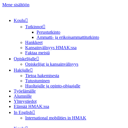
Mene sisältöön
Koulu
Tutkinnot
Perustutkinto
Ammatti- ja erikoisammattitutkinto
Hankkeet
Kansainvälisyys HMAK:ssa
Faktaa meistä
Opiskelijalle
Opiskelijat ja kansainvälisyys
Hakijalle
Tietoa hakemisesta
Tutustuminen
Huoltajalle ja opinto-ohjaajalle
Työelämälle
Alumnille
Yhteystiedot
Elämää HMAK:ssa
In English
International mobilities in HMAK