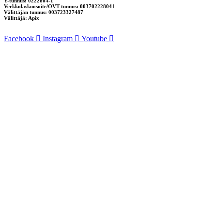
Y-tunnus: 0222804-1
Verkkolaskuosoite/OVT-tunnus: 003702228041
Välittäjän tunnus: 003723327487
Välittäjä: Apix
Facebook
Instagram
Youtube