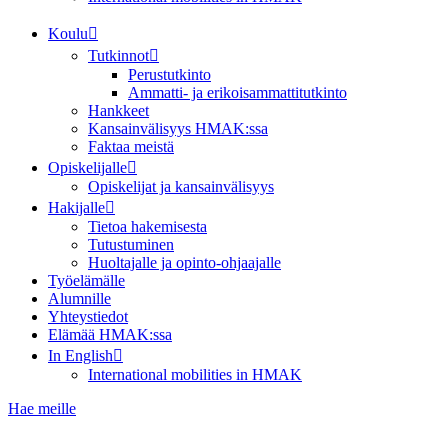
Koulu
Tutkinnot
Perustutkinto
Ammatti- ja erikoisammattitutkinto
Hankkeet
Kansainvälisyys HMAK:ssa
Faktaa meistä
Opiskelijalle
Opiskelijat ja kansainvälisyys
Hakijalle
Tietoa hakemisesta
Tutustuminen
Huoltajalle ja opinto-ohjaajalle
Työelämälle
Alumnille
Yhteystiedot
Elämää HMAK:ssa
In English
International mobilities in HMAK
Hae meille