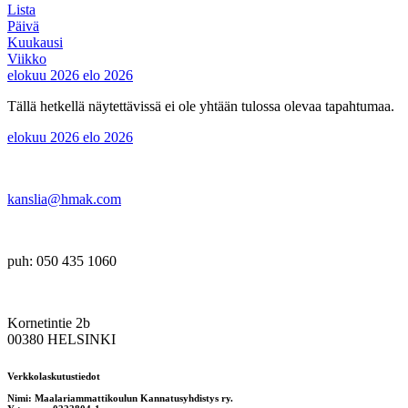
Lista
Päivä
Kuukausi
Viikko
elokuu 2026
elo 2026
Tällä hetkellä näytettävissä ei ole yhtään tulossa olevaa tapahtumaa.
elokuu 2026
elo 2026
kanslia@hmak.com
puh: 050 435 1060
Kornetintie 2b
00380 HELSINKI
Verkkolaskutustiedot
Nimi: Maalariammattikoulun Kannatusyhdistys ry.