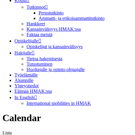
Koulu
Tutkinnot
Perustutkinto
Ammatti- ja erikoisammattitutkinto
Hankkeet
Kansainvälisyys HMAK:ssa
Faktaa meistä
Opiskelijalle
Opiskelijat ja kansainvälisyys
Hakijalle
Tietoa hakemisesta
Tutustuminen
Huoltajalle ja opinto-ohjaajalle
Työelämälle
Alumnille
Yhteystiedot
Elämää HMAK:ssa
In English
International mobilities in HMAK
Calendar
Lista