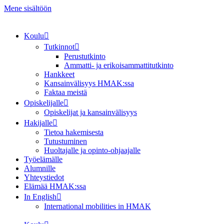
Mene sisältöön
Koulu
Tutkinnot
Perustutkinto
Ammatti- ja erikoisammattitutkinto
Hankkeet
Kansainvälisyys HMAK:ssa
Faktaa meistä
Opiskelijalle
Opiskelijat ja kansainvälisyys
Hakijalle
Tietoa hakemisesta
Tutustuminen
Huoltajalle ja opinto-ohjaajalle
Työelämälle
Alumnille
Yhteystiedot
Elämää HMAK:ssa
In English
International mobilities in HMAK