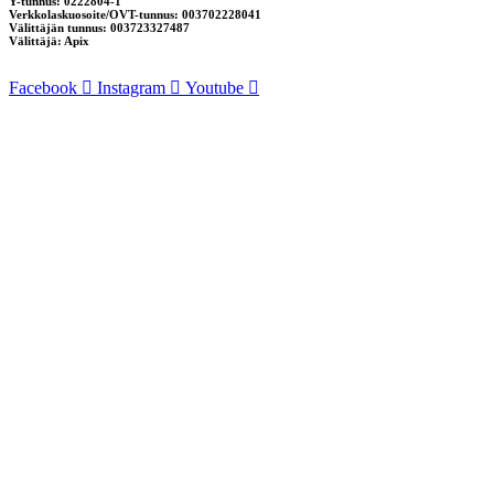
Y-tunnus: 0222804-1
Verkkolaskuosoite/OVT-tunnus: 003702228041
Välittäjän tunnus: 003723327487
Välittäjä: Apix
Facebook
Instagram
Youtube