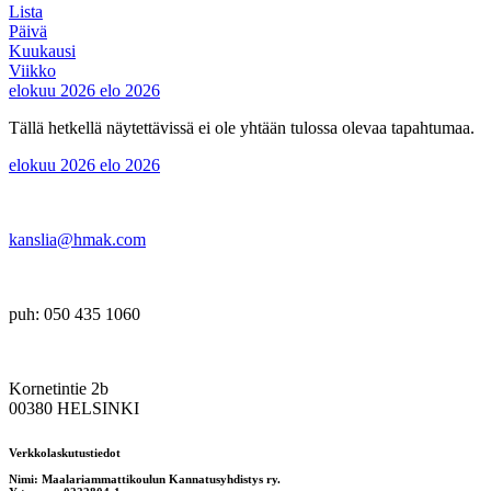
Lista
Päivä
Kuukausi
Viikko
elokuu 2026
elo 2026
Tällä hetkellä näytettävissä ei ole yhtään tulossa olevaa tapahtumaa.
elokuu 2026
elo 2026
kanslia@hmak.com
puh: 050 435 1060
Kornetintie 2b
00380 HELSINKI
Verkkolaskutustiedot
Nimi: Maalariammattikoulun Kannatusyhdistys ry.