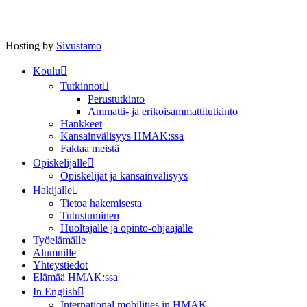
Hosting by
Sivustamo
Koulu
Tutkinnot
Perustutkinto
Ammatti- ja erikoisammattitutkinto
Hankkeet
Kansainvälisyys HMAK:ssa
Faktaa meistä
Opiskelijalle
Opiskelijat ja kansainvälisyys
Hakijalle
Tietoa hakemisesta
Tutustuminen
Huoltajalle ja opinto-ohjaajalle
Työelämälle
Alumnille
Yhteystiedot
Elämää HMAK:ssa
In English
International mobilities in HMAK