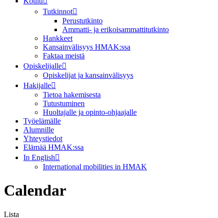
Koulu
Tutkinnot
Perustutkinto
Ammatti- ja erikoisammattitutkinto
Hankkeet
Kansainvälisyys HMAK:ssa
Faktaa meistä
Opiskelijalle
Opiskelijat ja kansainvälisyys
Hakijalle
Tietoa hakemisesta
Tutustuminen
Huoltajalle ja opinto-ohjaajalle
Työelämälle
Alumnille
Yhteystiedot
Elämää HMAK:ssa
In English
International mobilities in HMAK
Calendar
Lista