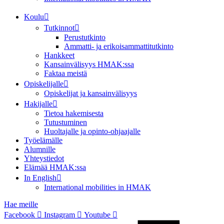
Koulu
Tutkinnot
Perustutkinto
Ammatti- ja erikoisammattitutkinto
Hankkeet
Kansainvälisyys HMAK:ssa
Faktaa meistä
Opiskelijalle
Opiskelijat ja kansainvälisyys
Hakijalle
Tietoa hakemisesta
Tutustuminen
Huoltajalle ja opinto-ohjaajalle
Työelämälle
Alumnille
Yhteystiedot
Elämää HMAK:ssa
In English
International mobilities in HMAK
Hae meille
Facebook
Instagram
Youtube