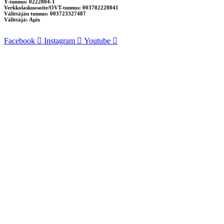
Y-tunnus: 0222804-1
Verkkolaskuosoite/OVT-tunnus: 003702228041
Välittäjän tunnus: 003723327487
Välittäjä: Apix
Facebook
Instagram
Youtube