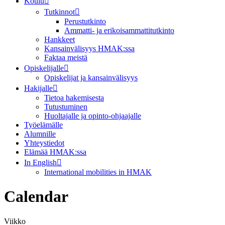
Koulu
Tutkinnot
Perustutkinto
Ammatti- ja erikoisammattitutkinto
Hankkeet
Kansainvälisyys HMAK:ssa
Faktaa meistä
Opiskelijalle
Opiskelijat ja kansainvälisyys
Hakijalle
Tietoa hakemisesta
Tutustuminen
Huoltajalle ja opinto-ohjaajalle
Työelämälle
Alumnille
Yhteystiedot
Elämää HMAK:ssa
In English
International mobilities in HMAK
Calendar
Viikko