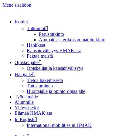
Mene sisältöön
Koulu
Tutkinnot
Perustutkinto
Ammatti- ja erikoisammattitutkinto
Hankkeet
Kansainvälisyys HMAK:ssa
Faktaa meistä
Opiskelijalle
Opiskelijat ja kansainvälisyys
Hakijalle
Tietoa hakemisesta
Tutustuminen
Huoltajalle ja opinto-ohjaajalle
Työelämälle
Alumnille
Yhteystiedot
Elämää HMAK:ssa
In English
International mobilities in HMAK