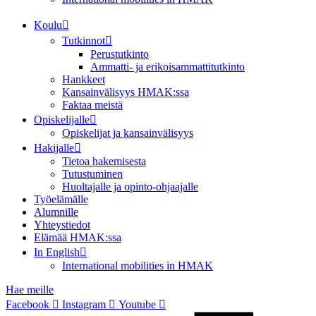
Koulu
Tutkinnot
Perustutkinto
Ammatti- ja erikoisammattitutkinto
Hankkeet
Kansainvälisyys HMAK:ssa
Faktaa meistä
Opiskelijalle
Opiskelijat ja kansainvälisyys
Hakijalle
Tietoa hakemisesta
Tutustuminen
Huoltajalle ja opinto-ohjaajalle
Työelämälle
Alumnille
Yhteystiedot
Elämää HMAK:ssa
In English
International mobilities in HMAK
Hae meille
Facebook
Instagram
Youtube