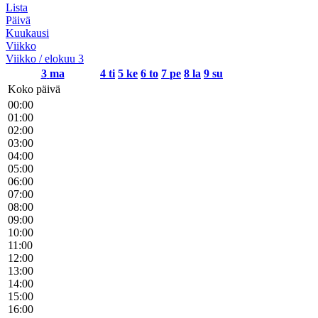
Lista
Päivä
Kuukausi
Viikko
Viikko / elokuu 3
3
ma
4
ti
5
ke
6
to
7
pe
8
la
9
su
Koko päivä
00:00
01:00
02:00
03:00
04:00
05:00
06:00
07:00
08:00
09:00
10:00
11:00
12:00
13:00
14:00
15:00
16:00