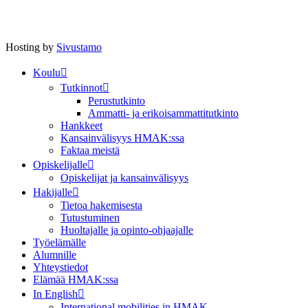
Hosting by
Sivustamo
Koulu
Tutkinnot
Perustutkinto
Ammatti- ja erikoisammattitutkinto
Hankkeet
Kansainvälisyys HMAK:ssa
Faktaa meistä
Opiskelijalle
Opiskelijat ja kansainvälisyys
Hakijalle
Tietoa hakemisesta
Tutustuminen
Huoltajalle ja opinto-ohjaajalle
Työelämälle
Alumnille
Yhteystiedot
Elämää HMAK:ssa
In English
International mobilities in HMAK