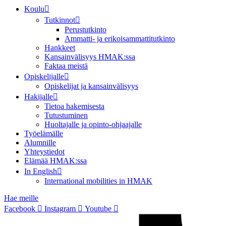
Koulu
Tutkinnot
Perustutkinto
Ammatti- ja erikoisammattitutkinto
Hankkeet
Kansainvälisyys HMAK:ssa
Faktaa meistä
Opiskelijalle
Opiskelijat ja kansainvälisyys
Hakijalle
Tietoa hakemisesta
Tutustuminen
Huoltajalle ja opinto-ohjaajalle
Työelämälle
Alumnille
Yhteystiedot
Elämää HMAK:ssa
In English
International mobilities in HMAK
Hae meille
Facebook
Instagram
Youtube