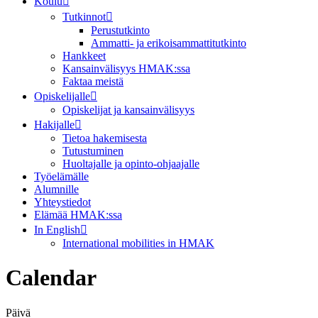
Koulu
Tutkinnot
Perustutkinto
Ammatti- ja erikoisammattitutkinto
Hankkeet
Kansainvälisyys HMAK:ssa
Faktaa meistä
Opiskelijalle
Opiskelijat ja kansainvälisyys
Hakijalle
Tietoa hakemisesta
Tutustuminen
Huoltajalle ja opinto-ohjaajalle
Työelämälle
Alumnille
Yhteystiedot
Elämää HMAK:ssa
In English
International mobilities in HMAK
Calendar
Päivä