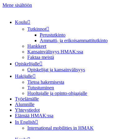
Mene sisältöön
Koulu
Tutkinnot
Perustutkinto
Ammatti- ja erikoisammattitutkinto
Hankkeet
Kansainvälisyys HMAK:ssa
Faktaa meistä
Opiskelijalle
Opiskelijat ja kansainvälisyys
Hakijalle
Tietoa hakemisesta
Tutustuminen
Huoltajalle ja opinto-ohjaajalle
Työelämälle
Alumnille
Yhteystiedot
Elämää HMAK:ssa
In English
International mobilities in HMAK