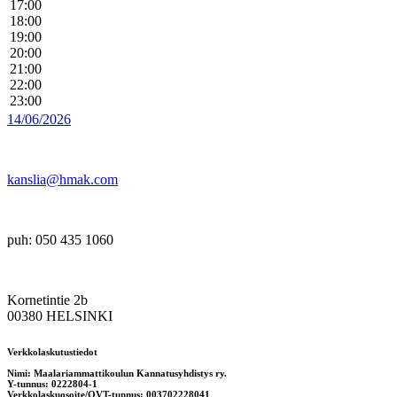
17:00
18:00
19:00
20:00
21:00
22:00
23:00
14/06/2026
kanslia@hmak.com
puh: 050 435 1060
Kornetintie 2b
00380 HELSINKI
Verkkolaskutustiedot
Nimi: Maalariammattikoulun Kannatusyhdistys ry.
Y-tunnus: 0222804-1
Verkkolaskuosoite/OVT-tunnus: 003702228041