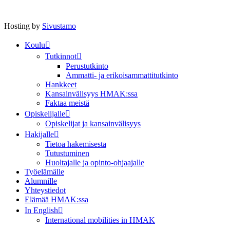
Hosting by
Sivustamo
Koulu
Tutkinnot
Perustutkinto
Ammatti- ja erikoisammattitutkinto
Hankkeet
Kansainvälisyys HMAK:ssa
Faktaa meistä
Opiskelijalle
Opiskelijat ja kansainvälisyys
Hakijalle
Tietoa hakemisesta
Tutustuminen
Huoltajalle ja opinto-ohjaajalle
Työelämälle
Alumnille
Yhteystiedot
Elämää HMAK:ssa
In English
International mobilities in HMAK