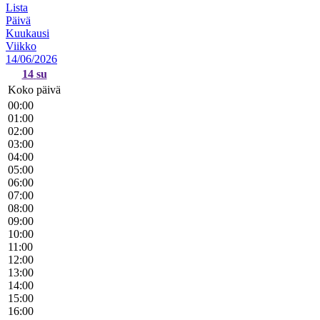
Lista
Päivä
Kuukausi
Viikko
14/06/2026
14
su
Koko päivä
00:00
01:00
02:00
03:00
04:00
05:00
06:00
07:00
08:00
09:00
10:00
11:00
12:00
13:00
14:00
15:00
16:00