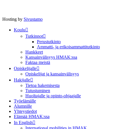
Hosting by
Sivustamo
Koulu
Tutkinnot
Perustutkinto
Ammatti- ja erikoisammattitutkinto
Hankkeet
Kansainvälisyys HMAK:ssa
Faktaa meistä
Opiskelijalle
Opiskelijat ja kansainvälisyys
Hakijalle
Tietoa hakemisesta
Tutustuminen
Huoltajalle ja opinto-ohjaajalle
Työelämälle
Alumnille
Yhteystiedot
Elämää HMAK:ssa
In English
International mobilities in HMAK