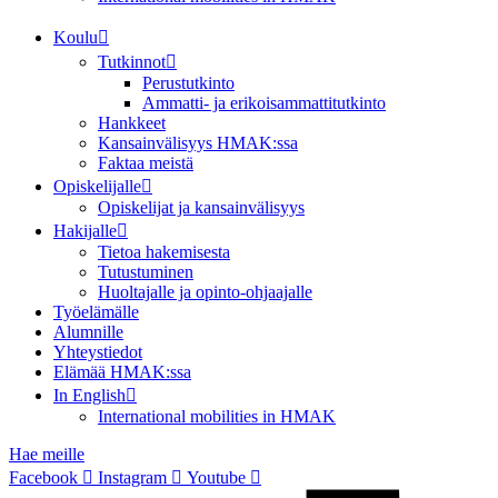
Koulu
Tutkinnot
Perustutkinto
Ammatti- ja erikoisammattitutkinto
Hankkeet
Kansainvälisyys HMAK:ssa
Faktaa meistä
Opiskelijalle
Opiskelijat ja kansainvälisyys
Hakijalle
Tietoa hakemisesta
Tutustuminen
Huoltajalle ja opinto-ohjaajalle
Työelämälle
Alumnille
Yhteystiedot
Elämää HMAK:ssa
In English
International mobilities in HMAK
Hae meille
Facebook
Instagram
Youtube