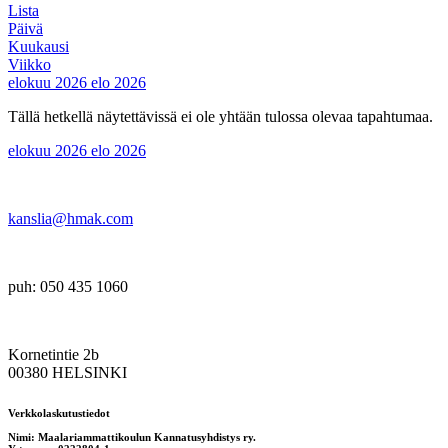
Lista
Päivä
Kuukausi
Viikko
elokuu 2026
elo 2026
Tällä hetkellä näytettävissä ei ole yhtään tulossa olevaa tapahtumaa.
elokuu 2026
elo 2026
kanslia@hmak.com
puh: 050 435 1060
Kornetintie 2b
00380 HELSINKI
Verkkolaskutustiedot
Nimi: Maalariammattikoulun Kannatusyhdistys ry.