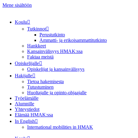
Mene sisältöön
Koulu
Tutkinnot
Perustutkinto
Ammatti- ja erikoisammattitutkinto
Hankkeet
Kansainvälisyys HMAK:ssa
Faktaa meistä
Opiskelijalle
Opiskelijat ja kansainvälisyys
Hakijalle
Tietoa hakemisesta
Tutustuminen
Huoltajalle ja opinto-ohjaajalle
Työelämälle
Alumnille
Yhteystiedot
Elämää HMAK:ssa
In English
International mobilities in HMAK