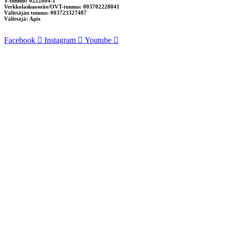
Y-tunnus: 0222804-1
Verkkolaskuosoite/OVT-tunnus: 003702228041
Välittäjän tunnus: 003723327487
Välittäjä: Apix
Facebook
Instagram
Youtube