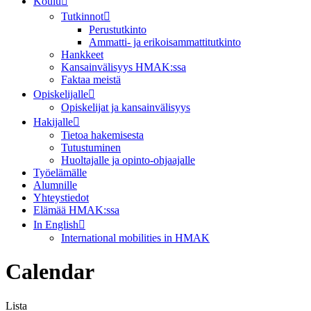
Koulu
Tutkinnot
Perustutkinto
Ammatti- ja erikoisammattitutkinto
Hankkeet
Kansainvälisyys HMAK:ssa
Faktaa meistä
Opiskelijalle
Opiskelijat ja kansainvälisyys
Hakijalle
Tietoa hakemisesta
Tutustuminen
Huoltajalle ja opinto-ohjaajalle
Työelämälle
Alumnille
Yhteystiedot
Elämää HMAK:ssa
In English
International mobilities in HMAK
Calendar
Lista